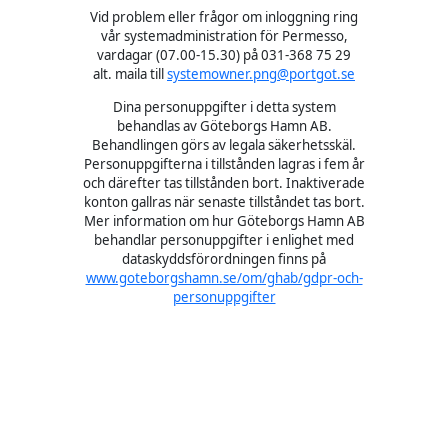
Vid problem eller frågor om inloggning ring
vår systemadministration för Permesso,
vardagar (07.00-15.30) på 031-368 75 29
alt. maila till
systemowner.png@portgot.se
Dina personuppgifter i detta system
behandlas av Göteborgs Hamn AB.
Behandlingen görs av legala säkerhetsskäl.
Personuppgifterna i tillstånden lagras i fem år
och därefter tas tillstånden bort. Inaktiverade
konton gallras när senaste tillståndet tas bort.
Mer information om hur Göteborgs Hamn AB
behandlar personuppgifter i enlighet med
dataskyddsförordningen finns på
www.goteborgshamn.se/om/ghab/gdpr-och-
personuppgifter